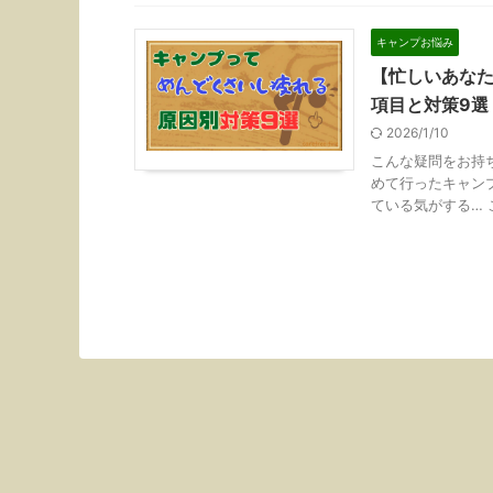
キャンプお悩み
【忙しいあな
項目と対策9選
2026/1/10
こんな疑問をお持
めて行ったキャン
ている気がする… こん