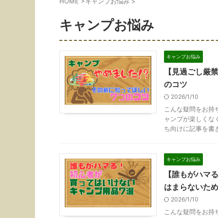
HOME
>
キャンプお悩み
>
キャンプお悩み
キャンプお悩み
【見過ごし厳禁
のコツ
2026/1/10
こんな疑問をお持
ャンプが楽しくな
ち向けに記事を書きま
キャンプお悩み
【誰もがハマる
はまらないた
2026/1/10
こんな疑問をお持