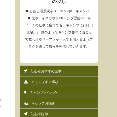
のぶし
■ とある理系院卒リーマン×休日キャンパー
■ 元ボーイスカウト/キャンプ歴延べ15年
『日々の仕事に疲れても、キャンプに行けば
無敵。』 僕のようなキャンプ趣味に出会っ
て救われるリーマンが一人でも増えるようブ
ログを通して情報を発信していきます。
？
初心者おすすめ記事
の
キャンプギア選び
キャンプノウハウ
プ
キャンプお悩み
工
初心者脱却