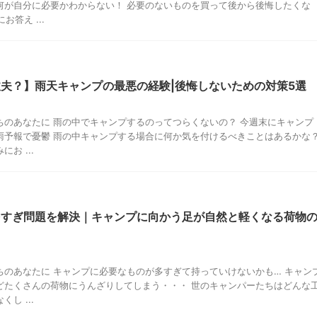
何が自分に必要かわからない！ 必要のないものを買って後から後悔したくな
お答え ...
夫？】雨天キャンプの最悪の経験|後悔しないための対策5選
ちのあなたに 雨の中でキャンプするのってつらくないの？ 今週末にキャンプ
雨予報で憂鬱 雨の中キャンプする場合に何か気を付けるべきことはあるかな
お ...
多すぎ問題を解決｜キャンプに向かう足が自然と軽くなる荷物
ちのあなたに キャンプに必要なものが多すぎて持っていけないかも… キャン
どたくさんの荷物にうんざりしてしまう・・・ 世のキャンパーたちはどんな
し ...