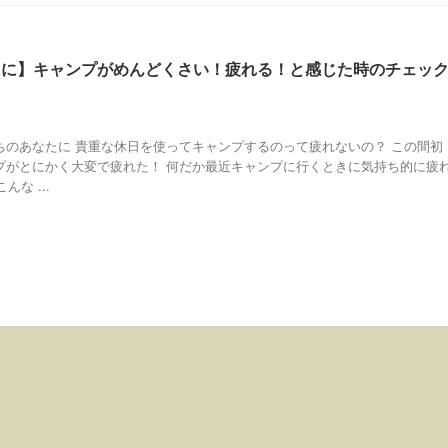
たに】キャンプがめんどくさい！疲れる！と感じた時のチェッ
ちのあなたに 貴重な休日を使ってキャンプするのって疲れないの？ この間初
プがとにかく大変で疲れた！ 何だか最近キャンプに行くときに気持ち的に疲
な ...