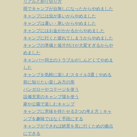
リアルと割り切り方
雨でキャンプが台無しになったからやめました
キャンプには虫が多いからやめました
キャンプは暑い・寒いからやめました
キャンプにはお金がかかるからやめました
キャンプに行くと疲れてしまうからやめました
キャンプの準備と後片付けが大変すぎるからや
めました
キャンパー同士のトラブルがしんどくてやめま
した
キャンプを気軽に楽しむスタイル3選｜やめる
前に知りたい楽しみ方の形
バンガローやコテージを使う
設備充実のキャンプ場を使う
家や公園で楽しむキャンプ
キャンプに意味を持たせる3つの考え方｜キャ
ンプを趣味ではなく手段にする
キャンプができれば絶景を見に行くための拠点
にできる