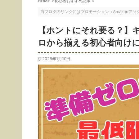
HOME
>
初心者おすすめ記事
>
当ブログのリンクにはプロモーション（Amazonア
【ホントにそれ要る？】
ロから揃える初心者向け
2026年1月10日